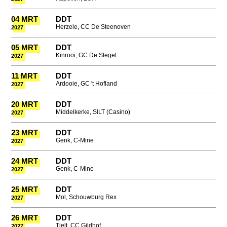
04 MRT
DDT
Herzele, CC De Steenoven
2027
05 MRT
DDT
Kinrooi, GC De Stegel
2027
11 MRT
DDT
Ardooie, GC 't Hofland
2027
20 MRT
DDT
Middelkerke, SILT (Casino)
2027
23 MRT
DDT
Genk, C-Mine
2027
24 MRT
DDT
Genk, C-Mine
2027
25 MRT
DDT
Mol, Schouwburg Rex
2027
26 MRT
DDT
Tielt, CC Gildhof
2027