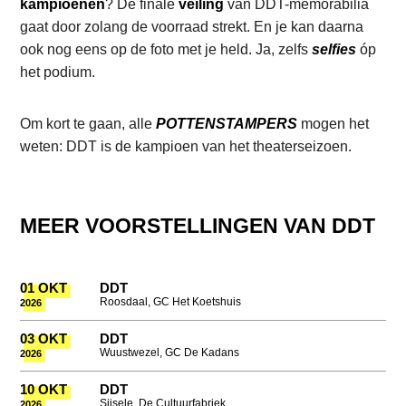
kampioenen
? De finale
veiling
van DDT-memorabilia
gaat door zolang de voorraad strekt. En je kan daarna
ook nog eens op de foto met je held. Ja, zelfs
selfies
óp
het podium.
Om kort te gaan, alle
POTTENSTAMPERS
mogen het
weten: DDT is de kampioen van het theaterseizoen.
MEER VOORSTELLINGEN VAN DDT
01 OKT
DDT
Roosdaal, GC Het Koetshuis
2026
03 OKT
DDT
Wuustwezel, GC De Kadans
2026
10 OKT
DDT
Sijsele, De Cultuurfabriek
2026