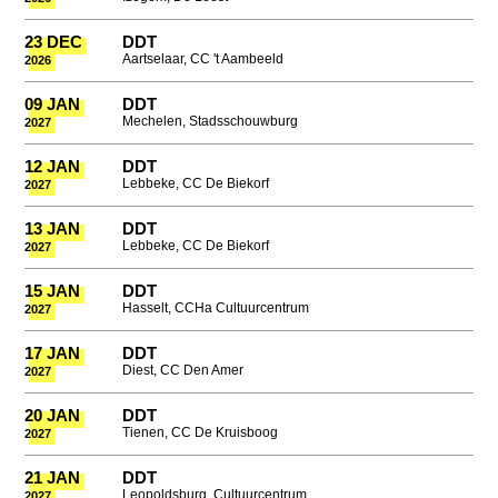
23 DEC
DDT
Aartselaar, CC 't Aambeeld
2026
09 JAN
DDT
Mechelen, Stadsschouwburg
2027
12 JAN
DDT
Lebbeke, CC De Biekorf
2027
13 JAN
DDT
Lebbeke, CC De Biekorf
2027
15 JAN
DDT
Hasselt, CCHa Cultuurcentrum
2027
17 JAN
DDT
Diest, CC Den Amer
2027
20 JAN
DDT
Tienen, CC De Kruisboog
2027
21 JAN
DDT
Leopoldsburg, Cultuurcentrum
2027