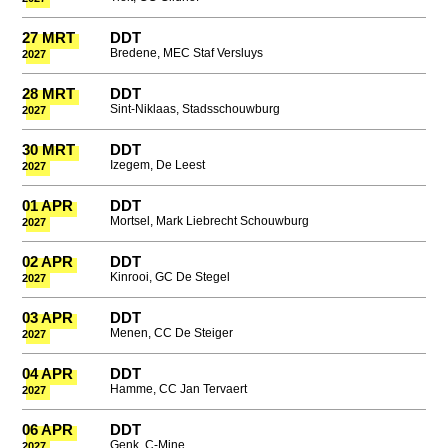
27 MRT
DDT
Bredene, MEC Staf Versluys
2027
28 MRT
DDT
Sint-Niklaas, Stadsschouwburg
2027
30 MRT
DDT
Izegem, De Leest
2027
01 APR
DDT
Mortsel, Mark Liebrecht Schouwburg
2027
02 APR
DDT
Kinrooi, GC De Stegel
2027
03 APR
DDT
Menen, CC De Steiger
2027
04 APR
DDT
Hamme, CC Jan Tervaert
2027
06 APR
DDT
Genk, C-Mine
2027