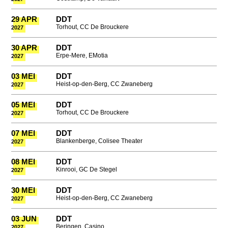
29 APR
DDT
Torhout, CC De Brouckere
2027
30 APR
DDT
Erpe-Mere, EMotia
2027
03 MEI
DDT
Heist-op-den-Berg, CC Zwaneberg
2027
05 MEI
DDT
Torhout, CC De Brouckere
2027
07 MEI
DDT
Blankenberge, Colisee Theater
2027
08 MEI
DDT
Kinrooi, GC De Stegel
2027
30 MEI
DDT
Heist-op-den-Berg, CC Zwaneberg
2027
03 JUN
DDT
Beringen, Casino
2027