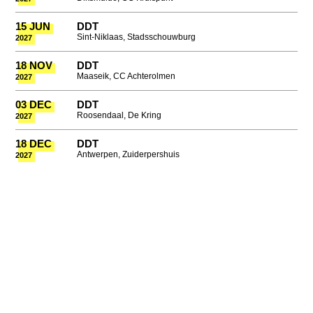
15 JUN
DDT
Sint-Niklaas, Stadsschouwburg
2027
18 NOV
DDT
Maaseik, CC Achterolmen
2027
03 DEC
DDT
Roosendaal, De Kring
2027
18 DEC
DDT
Antwerpen, Zuiderpershuis
2027