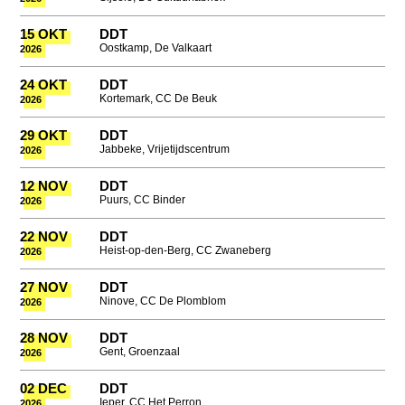
15 OKT
DDT
Oostkamp, De Valkaart
2026
24 OKT
DDT
Kortemark, CC De Beuk
2026
29 OKT
DDT
Jabbeke, Vrijetijdscentrum
2026
12 NOV
DDT
Puurs, CC Binder
2026
22 NOV
DDT
Heist-op-den-Berg, CC Zwaneberg
2026
27 NOV
DDT
Ninove, CC De Plomblom
2026
28 NOV
DDT
Gent, Groenzaal
2026
02 DEC
DDT
Ieper, CC Het Perron
2026