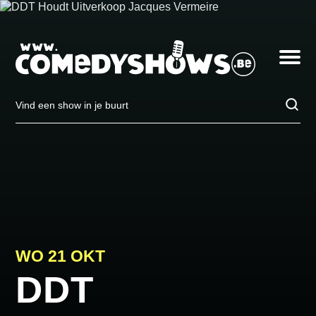
DDT
op
woensdag
Toggle
21
navigatio
oktober
in
Jabbeke,
Vind
Vrijetijdscentrum
een
show
in
je
buurt
WO 21 OKT
DDT