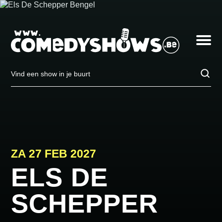
Els
de
Schepper
Toggle
op
navigatio
zaterdag
27
februari
Vind
in
een
Geraardsbergen,
show
Arjaan
in
Theater
je
buurt
ZA 27 FEB 2027
ELS DE
SCHEPPER