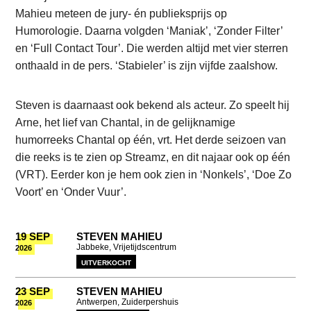
Mahieu meteen de jury- én publieksprijs op
Humorologie. Daarna volgden ‘Maniak’, ‘Zonder Filter’
en ‘Full Contact Tour’. Die werden altijd met vier sterren
onthaald in de pers. ‘Stabieler’ is zijn vijfde zaalshow.
Steven is daarnaast ook bekend als acteur. Zo speelt hij
Arne, het lief van Chantal, in de gelijknamige
humorreeks Chantal op één, vrt. Het derde seizoen van
die reeks is te zien op Streamz, en dit najaar ook op één
(VRT). Eerder kon je hem ook zien in ‘Nonkels’, ‘Doe Zo
Voort’ en ‘Onder Vuur’.
LDATA
19 SEP
STEVEN MAHIEU
Jabbeke, Vrijetijdscentrum
EN
2026
EU
UITVERKOCHT
23 SEP
STEVEN MAHIEU
Antwerpen, Zuiderpershuis
2026