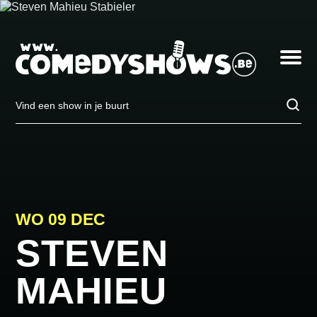
Steven
Mahieu
op
Toggle
woensdag
navigatio
09
december
in
Vind
Geraardsbergen,
een
Arjaan
show
Theater
in
je
buurt
WO 09 DEC
STEVEN
MAHIEU