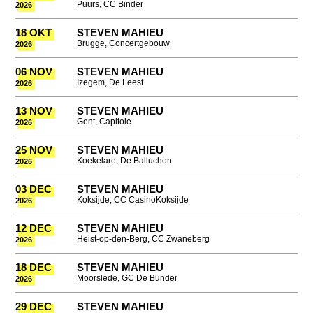
Puurs, CC Binder
2026
18 OKT
STEVEN MAHIEU
Brugge, Concertgebouw
2026
06 NOV
STEVEN MAHIEU
Izegem, De Leest
2026
13 NOV
STEVEN MAHIEU
Gent, Capitole
2026
25 NOV
STEVEN MAHIEU
Koekelare, De Balluchon
2026
03 DEC
STEVEN MAHIEU
Koksijde, CC CasinoKoksijde
2026
12 DEC
STEVEN MAHIEU
Heist-op-den-Berg, CC Zwaneberg
2026
18 DEC
STEVEN MAHIEU
Moorslede, GC De Bunder
2026
29 DEC
STEVEN MAHIEU